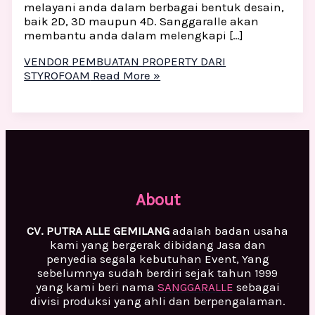
melayani anda dalam berbagai bentuk desain,
baik 2D, 3D maupun 4D. Sanggaralle akan
membantu anda dalam melengkapi […]
VENDOR PEMBUATAN PROPERTY DARI
STYROFOAM
Read More »
About
CV. PUTRA ALLE GEMILANG
adalah badan usaha
kami yang bergerak dibidang Jasa dan
penyedia segala kebutuhan Event, Yang
sebelumnya sudah berdiri sejak tahun 1999
yang kami beri nama
SANGGARALLE
sebagai
divisi produksi yang ahli dan berpengalaman.