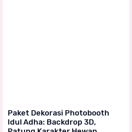
Idul
Adha:
Backdrop
3D,
Patung
Karakter
Hewan
Kurban,
dan
Ornamen
Islami
Styrofoam
Paket Dekorasi Photobooth
Idul Adha: Backdrop 3D,
Patung Karakter Hewan