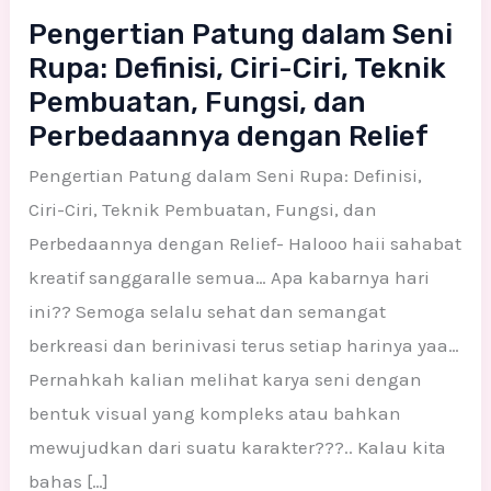
dalam
Pengertian Patung dalam Seni
Seni
Rupa: Definisi, Ciri-Ciri, Teknik
Rupa:
Pembuatan, Fungsi, dan
Definisi,
Perbedaannya dengan Relief
Ciri-
Pengertian Patung dalam Seni Rupa: Definisi,
Ciri,
Ciri-Ciri, Teknik Pembuatan, Fungsi, dan
Teknik
Perbedaannya dengan Relief- Halooo haii sahabat
Pembuatan,
kreatif sanggaralle semua… Apa kabarnya hari
Fungsi,
ini?? Semoga selalu sehat dan semangat
dan
berkreasi dan berinivasi terus setiap harinya yaa…
Perbedaannya
Pernahkah kalian melihat karya seni dengan
dengan
bentuk visual yang kompleks atau bahkan
Relief
mewujudkan dari suatu karakter???.. Kalau kita
bahas […]