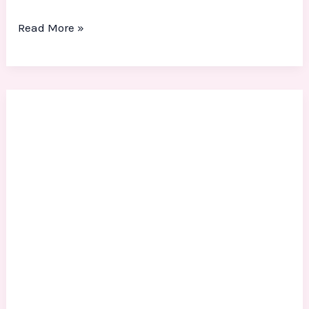
Read More »
Jasa
Ukir
Styrofoam
3D
Murah:
Estetis
&
Detail
untuk
Dekorasi