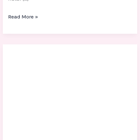
Read More »
Dekorasi
Patung
Styrofoam
3D
Photobooth
Event
Natal
Ulang
Tahun
Murah