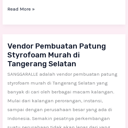
Read More »
Vendor
Vendor Pembuatan Patung
Pembuatan
Styrofoam Murah di
Patung
Tangerang Selatan
Styrofoam
Murah
SANGGARALLE adalah vendor pembuatan patung
di
styrofoam murah di Tangerang Selatan yang
Tangerang
banyak di cari oleh berbagai macam kalangan.
Selatan
Mulai dari kalangan perorangan, instansi,
sampai dengan perusahaan besar yang ada di
Indonesia. Semakin pesatnya perkembangan
suatu perusahaan tidak akan lepas dari yang