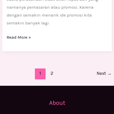
namanya pemasaran atau promosi. Karena
dengan semakin menarik ide promosi kita
semakin banyak lagi
Read More »
1
2
Next
→
About