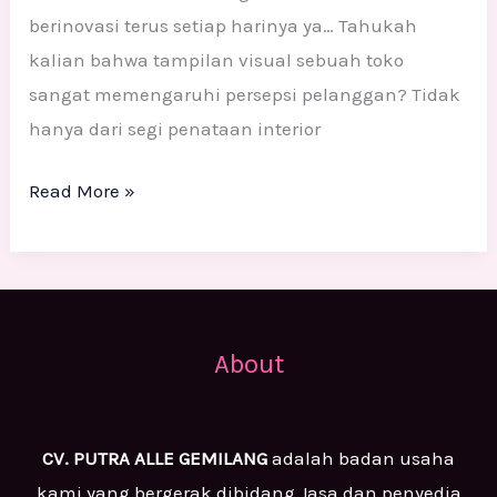
berinovasi terus setiap harinya ya… Tahukah
kalian bahwa tampilan visual sebuah toko
sangat memengaruhi persepsi pelanggan? Tidak
hanya dari segi penataan interior
Read More »
About
CV. PUTRA ALLE GEMILANG
adalah badan usaha
kami yang bergerak dibidang Jasa dan penyedia