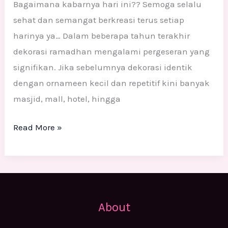
Bagaimana kabarnya hari ini?? Semoga selalu
sehat dan semangat berkreasi terus setiap
harinya ya… Dalam beberapa tahun terakhir
dekorasi ramadhan mengalami pergeseran yang
signifikan. Jika sebelumnya dekorasi identik
dengan ornameen kecil dan repetitif kini banyak
masjid, mall, hotel, hingga
Read More »
About