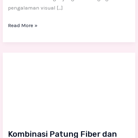
pengalaman visual […]
Read More »
Kombinasi
Patung
Fiber
dan
Backdrop
3D
Styrofoam
untuk
Kombinasi Patung Fiber dan
Dekorasi