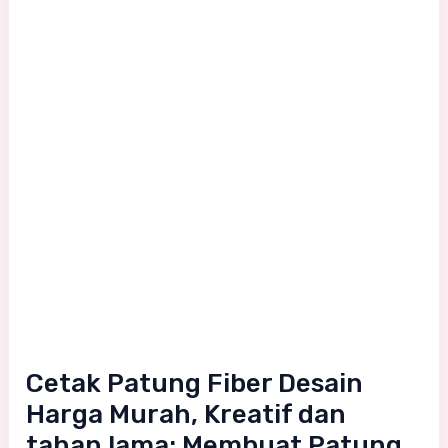
Desain
Harga
Murah,
Kreatif
dan
tahan
lama:
Membuat
Patung
yang
Unik
dan
Cetak Patung Fiber Desain
Menarik
Harga Murah, Kreatif dan
tahan lama: Membuat Patung