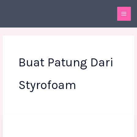
Skip
MAI
to
ME
content
Buat Patung Dari
Styrofoam
Buat
Patung
dari