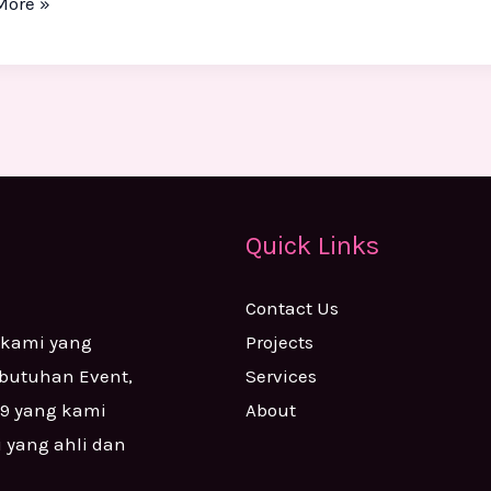
More »
Quick Links
Contact Us
Projects
 kami yang
Services
ebutuhan Event,
About
99 yang kami
i yang ahli dan