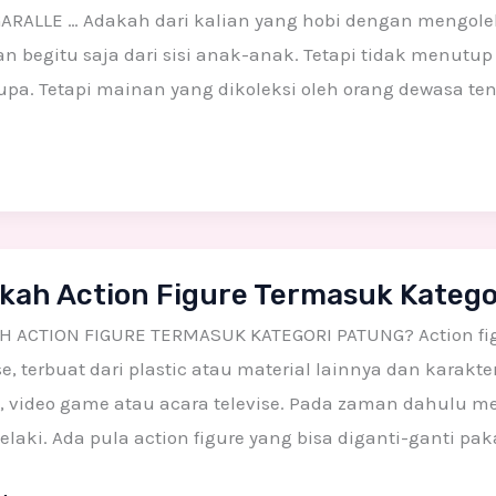
GARALLE … Adakah dari kalian yang hobi dengan mengo
n begitu saja dari sisi anak-anak. Tetapi tidak menut
pa. Tetapi mainan yang dikoleksi oleh orang dewasa ten
h
kah Action Figure Termasuk Katego
H ACTION FIGURE TERMASUK KATEGORI PATUNG? Action fig
suk
e, terbuat dari plastic atau material lainnya dan karakt
ri
 video game atau acara televise. Pada zaman dahulu me
g?
elaki. Ada pula action figure yang bisa diganti-ganti pak