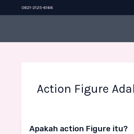
Skip
0821-2125-6166
to
content
Action Figure Ada
Apakah
Apakah action Figure itu?
action