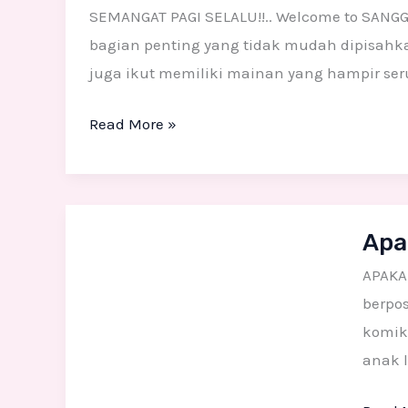
Figure
SEMANGAT PAGI SELALU!!.. Welcome to SANG
itu?
bagian penting yang tidak mudah dipisahka
juga ikut memiliki mainan yang hampir seru
Read More »
Apaka
Apa
Action
Figure
APAKA
Terma
berpos
Katego
komik,
Patun
anak l