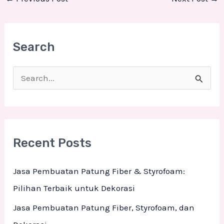
Search
S
e
a
r
Recent Posts
c
h
Jasa Pembuatan Patung Fiber & Styrofoam:
f
Pilihan Terbaik untuk Dekorasi
o
Jasa Pembuatan Patung Fiber, Styrofoam, dan
r