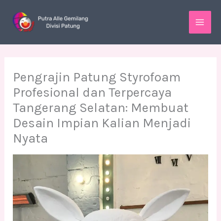
Skip
MAI
to
ME
content
Pengrajin Patung Styrofoam
Profesional dan Terpercaya
Tangerang Selatan: Membuat
Desain Impian Kalian Menjadi
Nyata