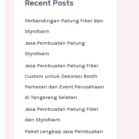
Recent Posts
c
h
Perbandingan Patung Fiber dan
f
Styrofoam
o
Jasa Pembuatan Patung
r
Styrofoam
:
Jasa Pembuatan Patung Fiber
Custom untuk Dekorasi Booth
Pameran dan Event Perusahaan
di Tangerang Selatan
Jasa Pembuatan Patung Fiber
dan Styrofoam
Paket Lengkap Jasa Pembuatan