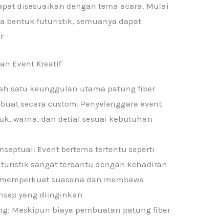
apat disesuaikan dengan tema acara. Mulai
ga bentuk futuristik, semuanya dapat
r
an Event Kreatif
lah satu keunggulan utama patung fiber
uat secara custom. Penyelenggara event
k, warna, dan detial sesuai kebutuhan
eptual: Event bertema tertentu seperti
uturistik sangat terbantu dengan kehadiran
pu memperkuat suasana dan membawa
sep yang diinginkan
ang: Meskipun biaya pembuatan patung fiber