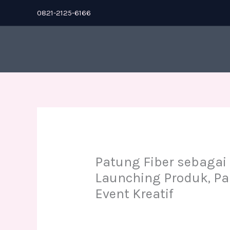
Skip
0821-2125-6166
to
content
Patung Fiber sebagai 
Launching Produk, P
Event Kreatif