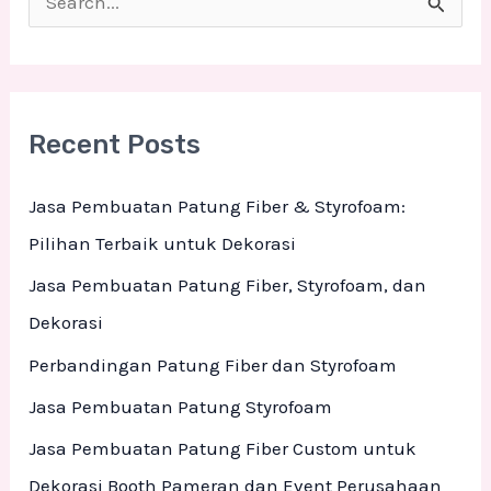
S
e
a
r
Recent Posts
c
h
Jasa Pembuatan Patung Fiber & Styrofoam:
f
Pilihan Terbaik untuk Dekorasi
o
Jasa Pembuatan Patung Fiber, Styrofoam, dan
r
Dekorasi
:
Perbandingan Patung Fiber dan Styrofoam
Jasa Pembuatan Patung Styrofoam
Jasa Pembuatan Patung Fiber Custom untuk
Dekorasi Booth Pameran dan Event Perusahaan