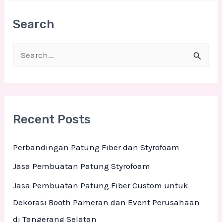
Search
S
e
a
r
Recent Posts
c
h
Perbandingan Patung Fiber dan Styrofoam
f
Jasa Pembuatan Patung Styrofoam
o
Jasa Pembuatan Patung Fiber Custom untuk
r
Dekorasi Booth Pameran dan Event Perusahaan
:
di Tangerang Selatan