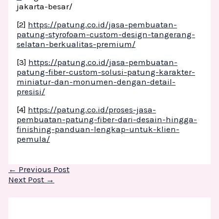
jakarta-besar/
[2]
https://patung.co.id/jasa-pembuatan-
patung-styrofoam-custom-design-tangerang-
selatan-berkualitas-premium/
[3]
https://patung.co.id/jasa-pembuatan-
patung-fiber-custom-solusi-patung-karakter-
miniatur-dan-monumen-dengan-detail-
presisi/
[4]
https://patung.co.id/proses-jasa-
pembuatan-patung-fiber-dari-desain-hingga-
finishing-panduan-lengkap-untuk-klien-
pemula/
←
Previous Post
Next Post
→