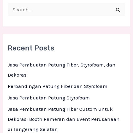
S
e
a
r
Recent Posts
c
h
Jasa Pembuatan Patung Fiber, Styrofoam, dan
f
Dekorasi
o
Perbandingan Patung Fiber dan Styrofoam
r
Jasa Pembuatan Patung Styrofoam
:
Jasa Pembuatan Patung Fiber Custom untuk
Dekorasi Booth Pameran dan Event Perusahaan
di Tangerang Selatan