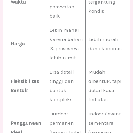
Waktu
tergantung
perawatan
kondisi
baik
Lebih mahal
karena bahan
Lebih murah
Harga
& prosesnya
dan ekonomis
lebih rumit
Bisa detail
Mudah
Fleksibilitas
tinggi dan
dibentuk, tapi
Bentuk
bentuk
detail kasar
kompleks
terbatas
Outdoor
Indoor / event
Penggunaan
permanen
sementara
Ideal
(taman, hotel,
(pameran,