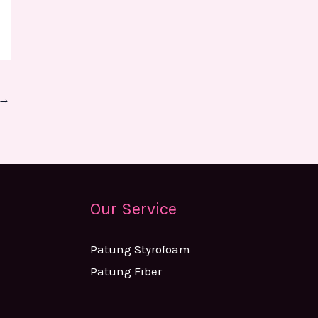
→
Our Service
Patung Styrofoam
Patung Fiber