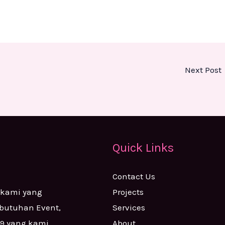
Next Post
Quick Links
Contact Us
Projects
 kami yang
Services
ebutuhan Event,
About
99 yang kami