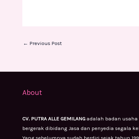
←
Previous Post
About
CV. PUTRA ALLE GEMILANG
adalah badan usaha
bergerak dibidang Jasa dan penyedia segala k
Yang sebelumnya sudah berdiri sejak tahun 19