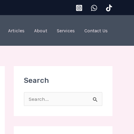
Articles
About
Services
Contact Us
Search
S
e
a
r