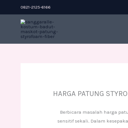
Skip
0821-2125-6166
to
content
HARGA PATUNG STYR
Berbicara masalah harga pat
sensitif sekali. Dalam kesepak