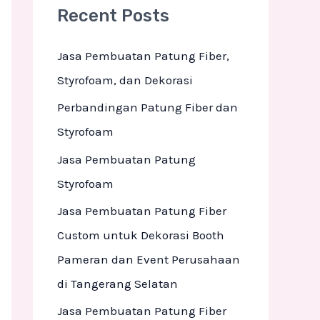
Recent Posts
c
h
Jasa Pembuatan Patung Fiber,
f
Styrofoam, dan Dekorasi
o
Perbandingan Patung Fiber dan
r
Styrofoam
:
Jasa Pembuatan Patung
Styrofoam
Jasa Pembuatan Patung Fiber
Custom untuk Dekorasi Booth
Pameran dan Event Perusahaan
di Tangerang Selatan
Jasa Pembuatan Patung Fiber