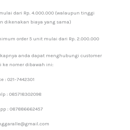
ulai dari Rp. 4.000.000 (walaupun tinggi
n dikenakan biaya yang sama)
imum order 5 unit mulai dari Rp. 2.000.000
engkapnya anda dapat menghubungi customer
i ke nomer dibawah ini:
ce : 021-7442301
lp : 085718302098
pp : 087886662457
anggaralle@gmail.com