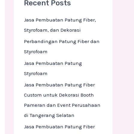
Recent Posts
c
h
Jasa Pembuatan Patung Fiber,
f
Styrofoam, dan Dekorasi
o
Perbandingan Patung Fiber dan
r
Styrofoam
:
Jasa Pembuatan Patung
Styrofoam
Jasa Pembuatan Patung Fiber
Custom untuk Dekorasi Booth
Pameran dan Event Perusahaan
di Tangerang Selatan
Jasa Pembuatan Patung Fiber