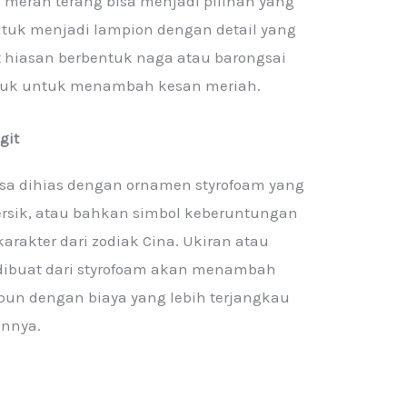
a merah terang bisa menjadi pilihan yang
tuk menjadi lampion dengan detail yang
t hiasan berbentuk naga atau barongsai
suk untuk menambah kesan meriah.
git
bisa dihias dengan ornamen styrofoam yang
rsik, atau bahkan simbol keberuntungan
karakter dari zodiak Cina. Ukiran atau
 dibuat dari styrofoam akan menambah
un dengan biaya yang lebih terjangkau
innya.