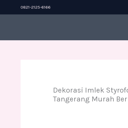
Skip
0821-2125-6166
to
content
Dekorasi Imlek Styrof
Tangerang Murah Ber