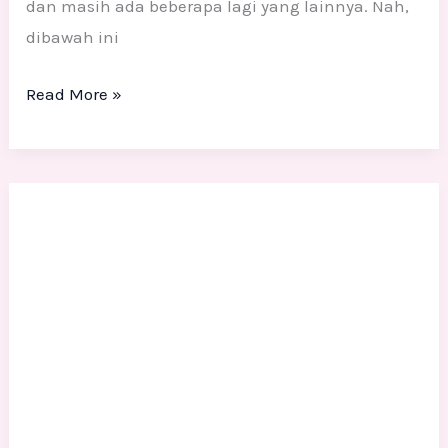
dan masih ada beberapa lagi yang lainnya. Nah,
dibawah ini
Read More »
Apa
itu
pengertian
dari
seni
patung?