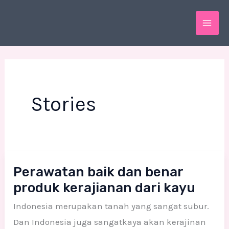
Skip
MAI
to
ME
content
Stories
Perawatan
Perawatan baik dan benar
baik
produk kerajianan dari kayu
dan
benar
Indonesia merupakan tanah yang sangat subur.
produk
Dan Indonesia juga sangatkaya akan kerajinan