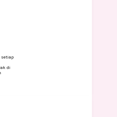
 setiap
ak di
n