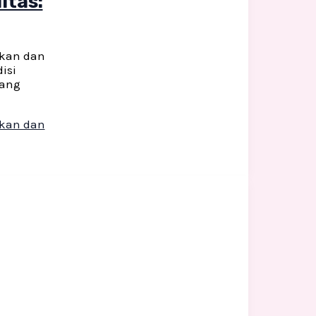
itas:
mkan dan
isi
yang
mkan dan