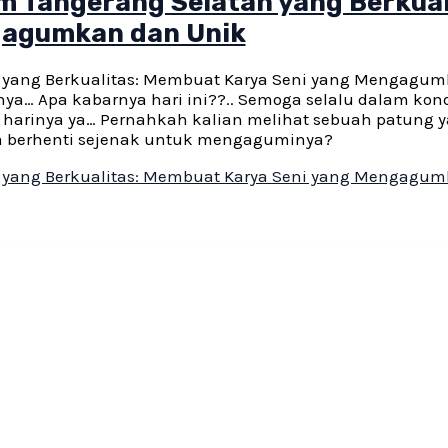
 Tangerang Selatan yang Berkual
gagumkan dan Unik
 yang Berkualitas: Membuat Karya Seni yang Mengagu
nya… Apa kabarnya hari ini??.. Semoga selalu dalam kond
p harinya ya… Pernahkah kalian melihat sebuah patung 
a berhenti sejenak untuk mengaguminya?
 yang Berkualitas: Membuat Karya Seni yang Mengagu