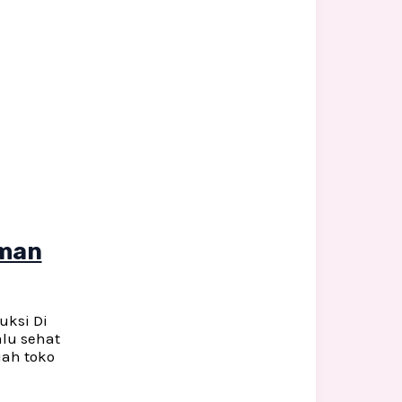
aman
uksi Di
alu sehat
uah toko