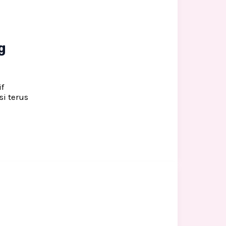
g
f
i terus