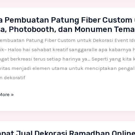
n,
a Pembuatan Patung Fiber Custom u
uatan
a, Photobooth, dan Monumen Tema
g
Pembuatan Patung Fiber Custom untuk Dekorasi Event I
m
k– Haloo hai sahabat kreatif sanggaralle apa kabarnya 
at berkreasi terus setiap harinya ya… Seperti yang kita
si
ivitas menjadi elemen utama untuk menciptakan pengal
 dekoratif
More »
ooth,
men
t
pat Jual Dekorasi Ramadhan Online 
ik