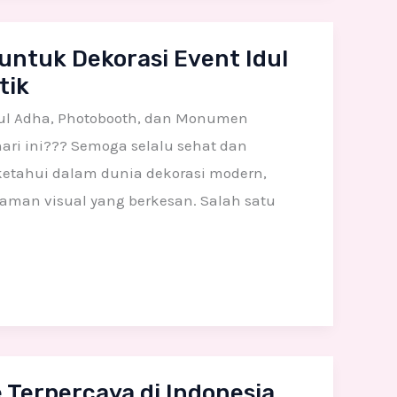
ntuk Dekorasi Event Idul
tik
dul Adha, Photobooth, dan Monumen
hari ini??? Semoga selalu sehat dan
 ketahui dalam dunia dekorasi modern,
aman visual yang berkesan. Salah satu
Terpercaya di Indonesia