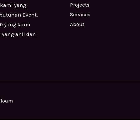
Projects
 kami yang
Services
ebutuhan Event,
About
99 yang kami
i yang ahli dan
ofoam