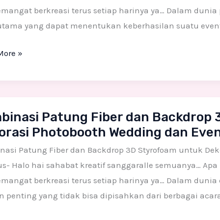
mangat berkreasi terus setiap harinya ya… Dalam dunia 
si
utama yang dapat menentukan keberhasilan suatu event
More »
nasi
binasi Patung Fiber dan Backdrop 
g
orasi Photobooth Wedding dan Event
nasi Patung Fiber dan Backdrop 3D Styrofoam untuk Dek
rop
us- Halo hai sahabat kreatif sanggaralle semuanya… Apa
tion
mangat berkreasi terus setiap harinya ya… Dalam dunia
foam
 penting yang tidak bisa dipisahkan dari berbagai acar