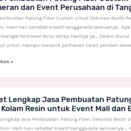
eran dan Event Perusahaan di Tan
g
Pembuatan Patung Fiber Custom untuk Dekorasi Booth P
m
n– Halo haii sahabat kreatif sanggaralle semuanya.. Apa
mangat berkreasi terus setiap harinya ya… Dalam dunia
si
ut untuk mampu menarik perhatian calon pembeli dalam h
More »
an
ahaan
et Lengkap Jasa Pembuatan Patung 
ap
 Kolam Resin untuk Event Mall dan E
rang
an
uatan
Lengkap Jasa Pembuatan Patung Fiber, Dekorasi Booth 3
g
tion- Halo haii sahabat kreatif sanggaralle semuanya…. 