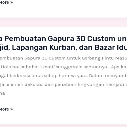
More »
si
booth
ng
a Pembuatan Gapura 3D Custom un
uatan
jid, Lapangan Kurban, dan Bazar Id
us
a
Pembuatan Gapura 3D Custom untuk Gerbang Pintu Masuk
m
Halo hai sahabat kreatif sanggaralle semuanya… Apa ka
at berkreasi terus setiap harinya yaa… Dalam menyambu
ng
gai elemen dekorasi dan penataan lingkungan menjadi 
na
k
More »
,
gan