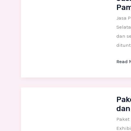
Pam
Patun
Fiber
Jasa 
Custo
Selata
untuk
dan se
Dekora
ditunt
Booth
Read 
Pamer
dan
Event
Perus
Paket
Pak
di
Lengk
dan
Tange
Jasa
Selat
Pemb
Paket 
Patun
Exhibi