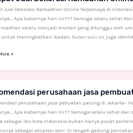
si
 Jual Dekorasi Ramadhan Online Terpercaya di Indonesia
dhan
ya… Apa kabarnya hari ini??? Semoga selalu sehat dan 
e
amadhan selalu menjadi momen yang ditunggu oleh umat
caya
 untuk meningkatkan ibadah, bulan suci ini juga identi
More »
esia
endasi
omendasi perusahaan jasa pembuat
ahaan
ndasi perusahaan jasa pebuatan patung di Jakarta– Hal
uatan
ya… Apa kabarnya hari ini?? Semoga selalu sehat dan s
g
a sebagai ibu kota Indonesia bukan hanya pusat pemerin
unya sebagai ekspresi seni. Di tengah gedung pencakar 