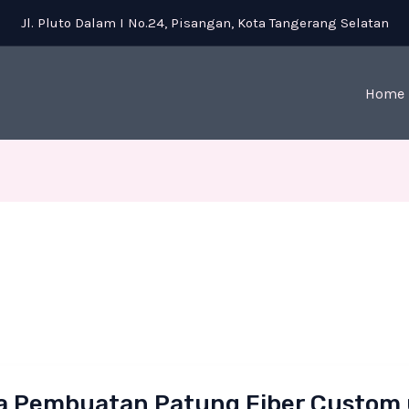
Jl. Pluto Dalam I No.24, Pisangan, Kota Tangerang Selatan
Home
a Pembuatan Patung Fiber Custom 
uatan