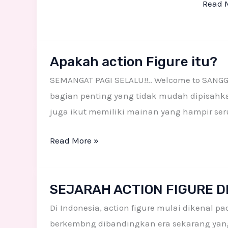
Read 
Apakah
Apakah action Figure itu?
action
Figure
SEMANGAT PAGI SELALU!!.. Welcome to SANG
itu?
bagian penting yang tidak mudah dipisahka
juga ikut memiliki mainan yang hampir ser
Read More »
SEJARAH
SEJARAH ACTION FIGURE D
ACTION
FIGURE
Di Indonesia, action figure mulai dikenal 
DI
berkembng dibandingkan era sekarang yang