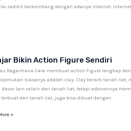
lai sedikit berkembang dengan adanya internet. Interne
r
jar Bikin Action Figure Sendiri
au Bagaimana Cara membuat action Figure lengkap deng
iperlukan biasanya adalah clay. Clay berarti tanah liat,
i
dasar lain selain dari tanah liat, tetapi adonannya memi
 terbuat dari tanah liat, juga bisa dibuat dengan
More »