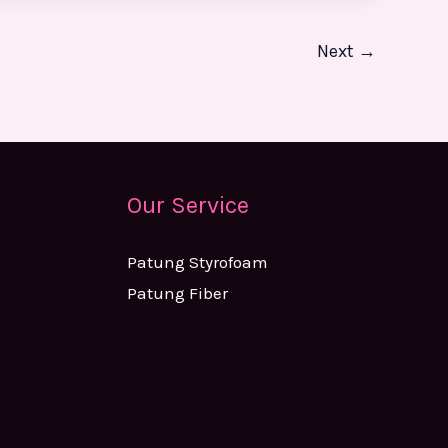
Next
→
Our Service
Patung Styrofoam
Patung Fiber