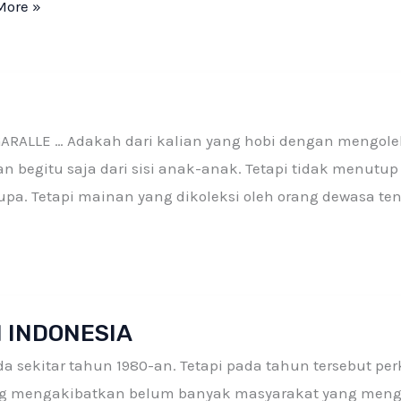
More »
GARALLE … Adakah dari kalian yang hobi dengan mengo
n begitu saja dari sisi anak-anak. Tetapi tidak menut
upa. Tetapi mainan yang dikoleksi oleh orang dewasa te
I INDONESIA
pada sekitar tahun 1980-an. Tetapi pada tahun tersebut 
 mengakibatkan belum banyak masyarakat yang mengeta