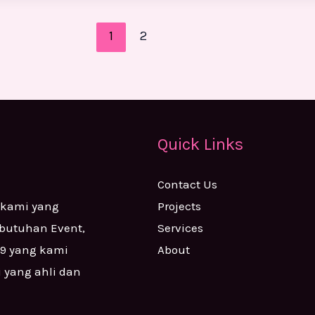
1
2
Quick Links
Contact Us
Projects
 kami yang
Services
ebutuhan Event,
About
99 yang kami
i yang ahli dan