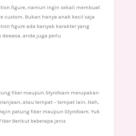
ction figure, namun ingin sekali membuat
ure custom. Bukan hanya anak kecil saja
ion figure ada banyak karakter yang
 dewasa. anda juga perlu
Patung fiber maupun Styrofoam merupakan
elanjaan, atau tempat – tempat lain. Nah,
ajin patung fiber maupun Styrofoam. Yuk
iber Berikut beberapa jenis