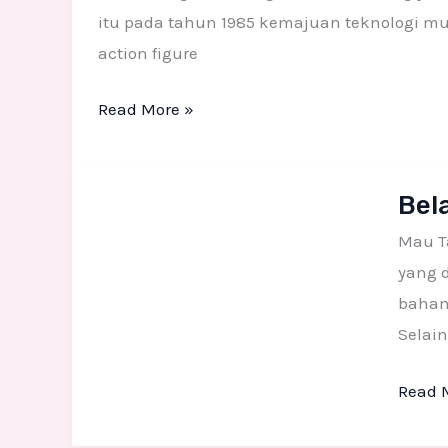
INDONESIA
itu pada tahun 1985 kemajuan teknologi mu
action figure
Read More »
Belaja
Bela
Bikin
Action
Mau T
Figure
yang d
Sendir
bahan 
Selain
Read 