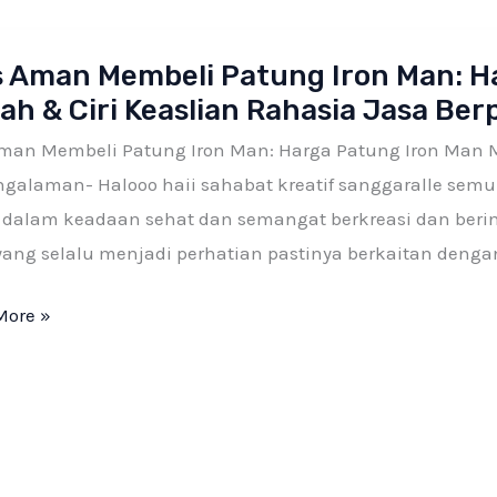
s Aman Membeli Patung Iron Man: H
ah & Ciri Keaslian Rahasia Jasa Be
li
g
Aman Membeli Patung Iron Man: Harga Patung Iron Man M
ngalaman- Halooo haii sahabat kreatif sanggaralle sem
 dalam keadaan sehat dan semangat berkreasi dan berin
yang selalu menjadi perhatian pastinya berkaitan dengan
g
More »
h
an