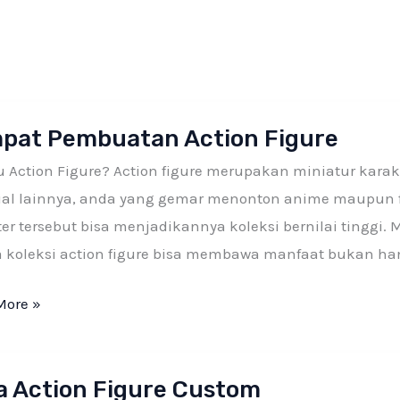
ia
ngalaman
t
pat Pembuatan Action Figure
uatan
u Action Figure? Action figure merupakan miniatur karak
ial lainnya, anda yang gemar menonton anime maupun f
er tersebut bisa menjadikannya koleksi bernilai tinggi
 koleksi action figure bisa membawa manfaat bukan han
More »
a Action Figure Custom