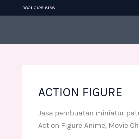
Skip
0821-2125-6166
to
content
ACTION FIGURE
Jasa pembuatan miniatur patu
Action Figure Anime, Movie Ch