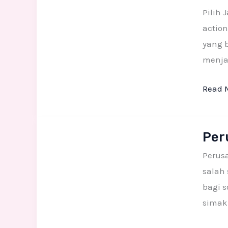
Figure
Pilih 
Custo
action
yang 
menja
Read 
Perus
Per
Pengra
Patun
Perus
Fiber
salah 
bagi 
simak 