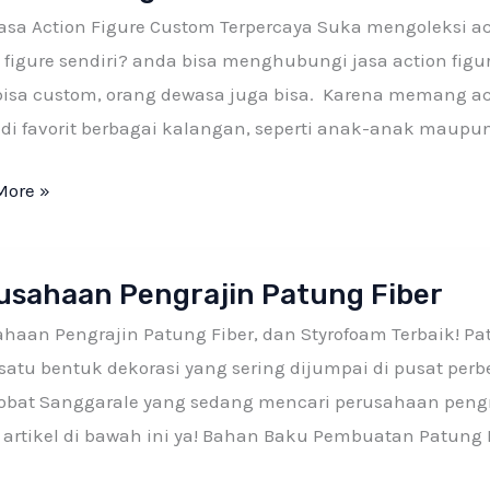
Jasa Action Figure Custom Terpercaya Suka mengoleksi a
m
 figure sendiri? anda bisa menghubungi jasa action fig
bisa custom, orang dewasa juga bisa. Karena memang act
di favorit berbagai kalangan, seperti anak-anak maupun
More »
ahaan
usahaan Pengrajin Patung Fiber
jin
g
ahaan Pengrajin Patung Fiber, dan Styrofoam Terbaik! 
satu bentuk dekorasi yang sering dijumpai di pusat perb
sobat Sanggarale yang sedang mencari perusahaan pengr
artikel di bawah ini ya! Bahan Baku Pembuatan Patung F